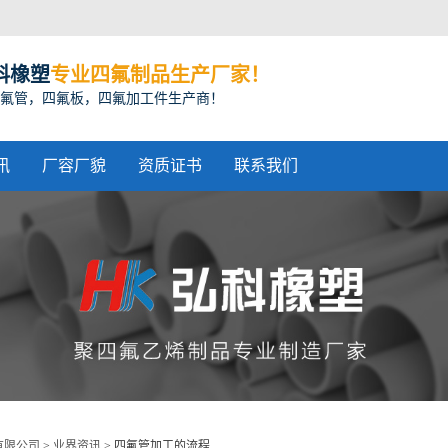
科橡塑
专业四氟制品生产厂家！
氟管，四氟板，四氟加工件生产商！
讯
厂容厂貌
资质证书
联系我们
有限公司
>
业界资讯
>
四氟管加工的流程