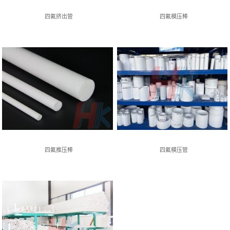
四氟挤出管
四氟模压棒
四氟推压管
查看详情
四氟推压棒
四氟模压管