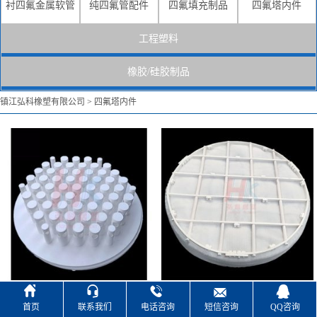
四氟分布器
四氟格栅
衬四氟金属软管
纯四氟管配件
四氟填充制品
四氟塔内件
查看详情
查看详情
工程塑料
橡胶/硅胶制品
镇江弘科橡塑有限公司
>
四氟塔内件
四氟孔板
查看详情





四氟分布器
四氟格栅
首页
联系我们
电话咨询
短信咨询
QQ咨询