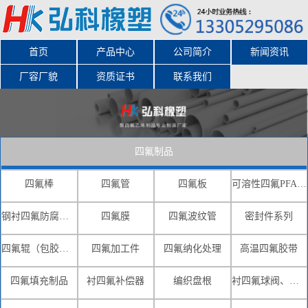
首页
产品中心
公司简介
新闻资讯
厂容厂貌
资质证书
联系我们
四氟制品
四氟棒
四氟管
四氟板
可溶性四氟PFA-FEP(F46)
钢衬四氟防腐系列
四氟膜
四氟波纹管
密封件系列
四氟辊（包胶辊）
四氟加工件
四氟纳化处理
高温四氟胶带
四氟填充制品
衬四氟补偿器
编织盘根
衬四氟球阀、蝶阀