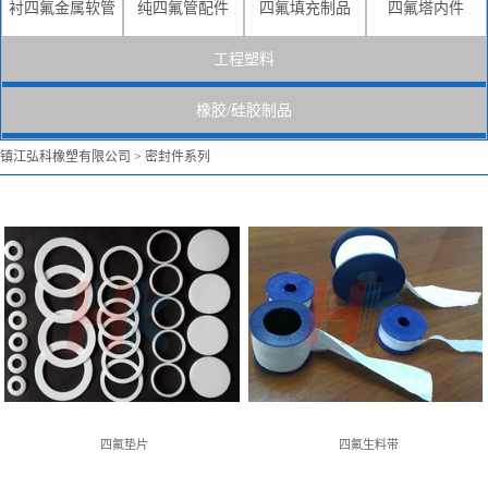
四氟垫片
四氟生料带
衬四氟金属软管
纯四氟管配件
四氟填充制品
四氟塔内件
查看详情
查看详情
工程塑料
橡胶/硅胶制品
镇江弘科橡塑有限公司
>
密封件系列
膨体四氟密封带
查看详情
四氟垫片
四氟生料带