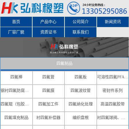
首页
产品中心
公司简介
新闻资讯
厂容厂貌
资质证书
联系我们
四氟制品
四氟棒
四氟管
四氟板
可溶性四氟PFA-FEP(F46)
钢衬四氟防腐系列
四氟膜
四氟波纹管
密封件系列
四氟辊（包胶辊）
四氟加工件
四氟纳化处理
高温四氟胶带
四氟填充制品
衬四氟补偿器
编织盘根
衬四氟球阀、蝶阀