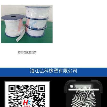
膨体四氟密封带
镇江弘科橡塑有限公司