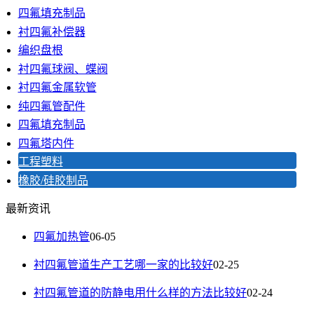
四氟填充制品
衬四氟补偿器
编织盘根
衬四氟球阀、蝶阀
衬四氟金属软管
纯四氟管配件
四氟填充制品
四氟塔内件
工程塑料
橡胶/硅胶制品
最新资讯
四氟加热管
06-05
衬四氟管道生产工艺哪一家的比较好
02-25
衬四氟管道的防静电用什么样的方法比较好
02-24