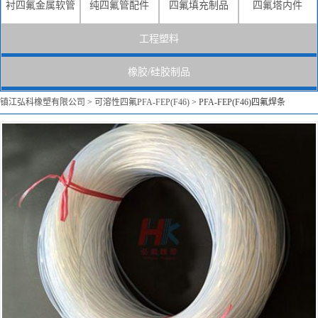
衬四氟金属软管
纯四氟管配件
四氟填充制品
四氟塔内件
工程塑料
橡胶/硅胶制品
镇江弘科橡塑有限公司
>
可溶性四氟PFA-FEP(F46)
>
PFA-FEP(F46)四氟焊条