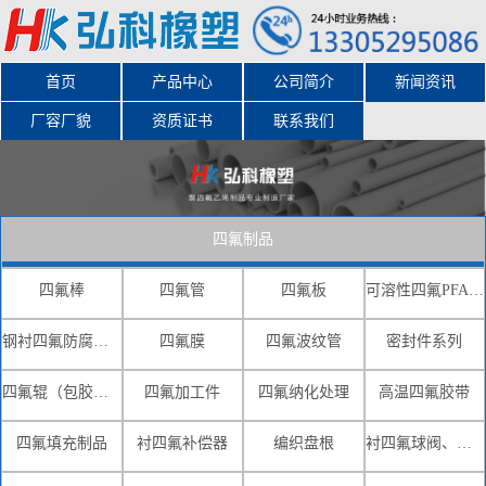
首页
产品中心
公司简介
新闻资讯
厂容厂貌
资质证书
联系我们
四氟制品
四氟棒
四氟管
四氟板
可溶性四氟PFA-FEP(F46)
钢衬四氟防腐系列
四氟膜
四氟波纹管
密封件系列
四氟辊（包胶辊）
四氟加工件
四氟纳化处理
高温四氟胶带
四氟填充制品
衬四氟补偿器
编织盘根
衬四氟球阀、蝶阀