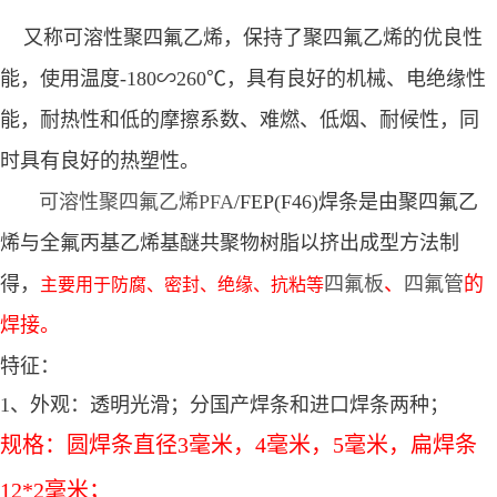
又称可溶性聚四氟乙烯，保持了聚四氟乙烯的优良性
能，使用温度-180∽260℃，具有良好的机械、电绝缘性
能，耐热性和低的摩擦系数、难燃、低烟、耐候性，同
时具有良好的热塑性。
可溶性聚四氟乙烯PFA
/FEP(F46)焊条是由聚四氟乙
烯与全氟丙基乙烯基醚共聚物树脂以挤出成型方法制
得，
四氟板
、
四氟管
的
主要用于防腐、密封、绝缘、抗粘等
焊接。
特征：
1、外观：透明光滑；分国产焊条和进口焊条两种；
规格：圆焊条
直径3毫米，4毫米，5毫米，扁焊条
12*2毫米；