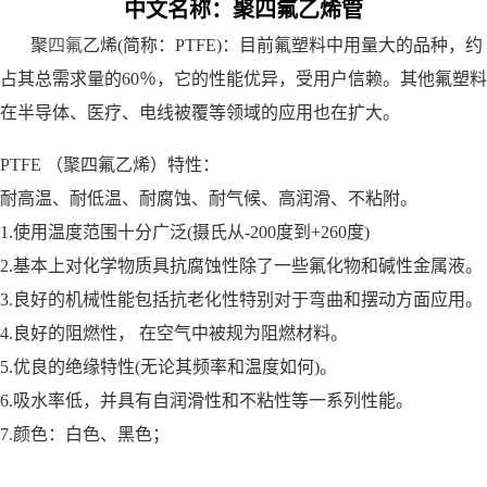
中文名称：
聚四氟乙烯管
聚
四氟
乙烯(简称：PTFE)：目前氟塑料中用量大的品种，约
占其总需求量的60％，它的性能优异，受用户信赖。其他氟塑料
在半导体、医疗、电线被覆等领域的应用也在扩大。
PTFE （聚四氟乙烯）特性：
耐高温、耐低温、耐腐蚀、耐气候、高润滑、不粘附。
1.使用温度范围十分广泛(摄氏从-200度到+260度)
2.基本上对化学物质具抗腐蚀性除了一些氟化物和碱性金属液。
3.良好的机械性能包括抗老化性特别对于弯曲和摆动方面应用。
4.良好的阻燃性， 在空气中被规为阻燃材料。
5.优良的绝缘特性(无论其频率和温度如何)。
6.吸水率低，并具有自润滑性和不粘性等一系列性能。
7.颜色：白色、黑色；