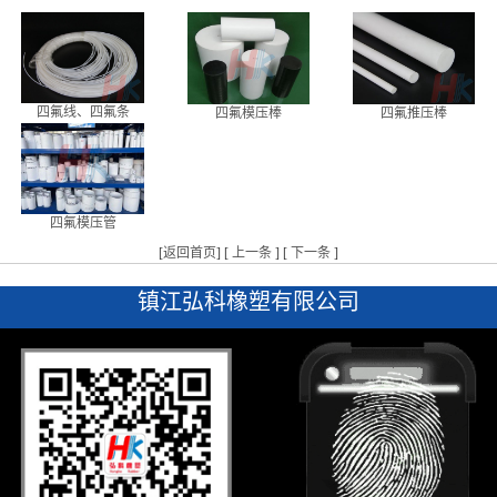
四氟线、四氟条
四氟模压棒
四氟推压棒
四氟模压管
[
返回首页
] [
上一条
] [
下一条
]
镇江弘科橡塑有限公司