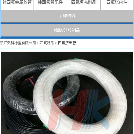
衬四氟金属软管
纯四氟管配件
四氟填充制品
四氟塔内件
工程塑料
橡胶/硅胶制品
镇江弘科橡塑有限公司
>
四氟制品
>
四氟挤出管