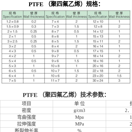
PTFE
（聚四氟乙烯）规格
：
PTFE
（聚四氟乙烯）
技术参数：
项目
单 位
密度
g/cm3
2．
弯曲强度
Mpa
1
拉伸强度
MPa
2
断裂伸长率
%