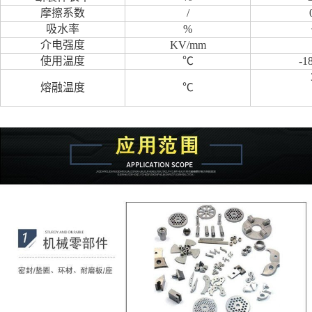
摩擦系数
/
吸水率
%
介电强度
KV/mm
使用温度
℃
-1
熔融温度
℃