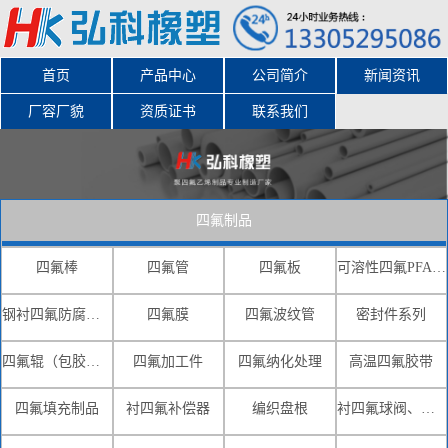
首页
产品中心
公司简介
新闻资讯
厂容厂貌
资质证书
联系我们
四氟制品
四氟棒
四氟管
四氟板
可溶性四氟PFA-FEP(F46)
钢衬四氟防腐系列
四氟膜
四氟波纹管
密封件系列
四氟辊（包胶辊）
四氟加工件
四氟纳化处理
高温四氟胶带
四氟填充制品
衬四氟补偿器
编织盘根
衬四氟球阀、蝶阀