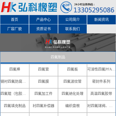
首页
产品中心
公司简介
新闻资讯
厂容厂貌
资质证书
联系我们
四氟制品
四氟棒
四氟管
四氟板
可溶性四氟PFA-FEP(F46)
钢衬四氟防腐系列
四氟膜
四氟波纹管
密封件系列
四氟辊（包胶辊）
四氟加工件
四氟纳化处理
高温四氟胶带
四氟填充制品
衬四氟补偿器
编织盘根
衬四氟球阀、蝶阀