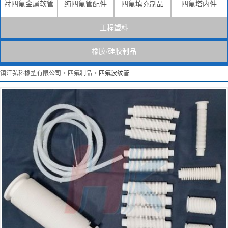
衬四氟金属软管
纯四氟管配件
四氟填充制品
四氟塔内件
工程塑料
橡胶/硅胶制品
镇江弘科橡塑有限公司
>
四氟制品
>
四氟波纹管