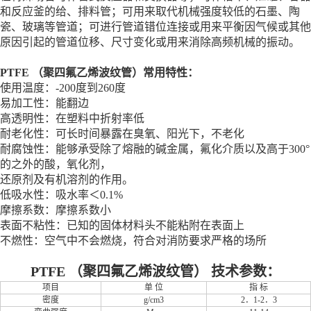
和反应釜的给、排料管；可用来取代机械强度较低的石墨、陶
瓷、玻璃等管道；可进行管道错位连接或用来平衡因气候或其他
原因引起的管道位移、尺寸变化或用来消除高频机械的振动。
PTFE （聚四氟乙烯波纹管）常用特性：
使用温度：-200度到260度
易加工性：能翻边
高透明性：在塑料中折射率低
耐老化性：可长时间暴露在臭氧、阳光下，不老化
耐腐蚀性：能够承受除了熔融的碱金属，氟化介质以及高于300°
的之外的酸，氧化剂，
还原剂及有机溶剂的作用。
低吸水性：吸水率＜0.1%
摩擦系数：摩擦系数小
表面不粘性：已知的固体材料头不能粘附在表面上
不燃性：空气中不会燃烧，符合对消防要求严格的场所
PTFE （聚四氟乙烯波纹管） 技术参数：
项目
单 位
指 标
密度
g/cm3
2．1-2．3