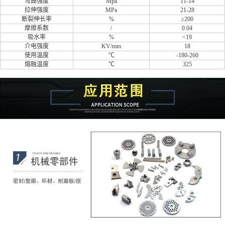
弯曲强度
Mpa
11-14
拉伸强度
MPa
21-28
断裂伸长率
%
≥200
摩擦系数
/
0.04
吸水率
%
<19
介电强度
KV/mm
18
使用温度
℃
-180-260
熔融温度
℃
325